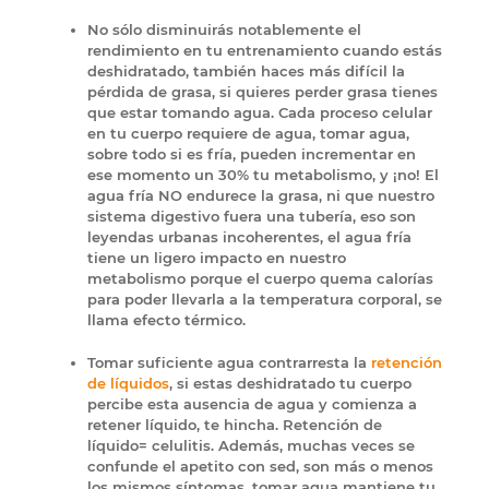
No sólo disminuirás notablemente el
rendimiento en tu entrenamiento cuando estás
deshidratado, también haces más difícil la
pérdida de grasa, si quieres perder grasa tienes
que estar tomando agua. Cada proceso celular
en tu cuerpo requiere de agua, tomar agua,
sobre todo si es fría, pueden incrementar en
ese momento un 30% tu metabolismo, y ¡no! El
agua fría NO endurece la grasa, ni que nuestro
sistema digestivo fuera una tubería, eso son
leyendas urbanas incoherentes, el agua fría
tiene un ligero impacto en nuestro
metabolismo porque el cuerpo quema calorías
para poder llevarla a la temperatura corporal, se
llama efecto térmico.
Tomar suficiente agua contrarresta la
retención
de líquidos
, si estas deshidratado tu cuerpo
percibe esta ausencia de agua y comienza a
retener líquido, te hincha. Retención de
líquido= celulitis. Además, muchas veces se
confunde el apetito con sed, son más o menos
los mismos síntomas, tomar agua mantiene tu